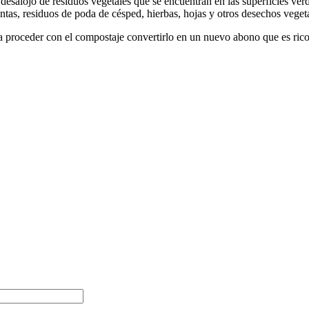
 desalojo de residuos vegetales que se encuentran en las superficies ve
tas, residuos de poda de césped, hierbas, hojas y otros desechos vegeta
ra proceder con el compostaje convertirlo en un nuevo abono que es rico 