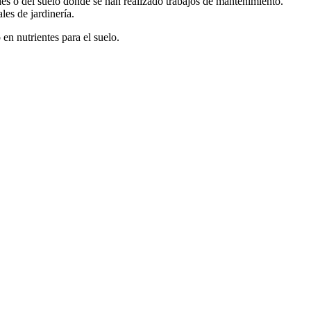
rdes o del suelo donde se han realizado trabajos de mantenimiento.
les de jardinería.
en nutrientes para el suelo.