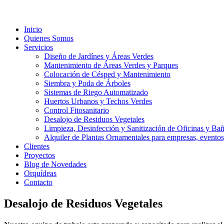
Inicio
Quienes Somos
Servicios
Diseño de Jardínes y Áreas Verdes
Mantenimiento de Áreas Verdes y Parques
Colocación de Césped y Mantenimiento
Siembra y Poda de Árboles
Sistemas de Riego Automatizado
Huertos Urbanos y Techos Verdes
Control Fitosanitario
Desalojo de Residuos Vegetales
Limpieza, Desinfección y Sanitización de Oficinas y Ba
Alquiler de Plantas Ornamentales para empresas, eventos,
Clientes
Proyectos
Blog de Novedades
Orquídeas
Contacto
Desalojo de Residuos Vegetales