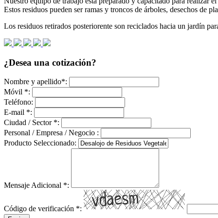
Nuestro equipo de trabajo esta preparado y capacitado para realizar el
Estos residuos pueden ser ramas y troncos de árboles, desechos de plan
Los residuos retirados posteriorente son reciclados hacia un jardín pa
¿Desea una cotización?
Nombre y apellido
*
:
Móvil
*
:
Teléfono:
E-mail
*
:
Ciudad / Sector
*
:
Personal / Empresa / Negocio :
Producto Seleccionado:
Mensaje Adicional
*
:
Código de verificación
*
: