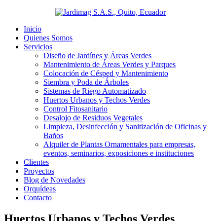
Inicio
Quienes Somos
Servicios
Diseño de Jardínes y Áreas Verdes
Mantenimiento de Áreas Verdes y Parques
Colocación de Césped y Mantenimiento
Siembra y Poda de Árboles
Sistemas de Riego Automatizado
Huertos Urbanos y Techos Verdes
Control Fitosanitario
Desalojo de Residuos Vegetales
Limpieza, Desinfección y Sanitización de Oficinas y
Baños
Alquiler de Plantas Ornamentales para empresas,
eventos, seminarios, exposiciones e instituciones
Clientes
Proyectos
Blog de Novedades
Orquídeas
Contacto
Huertos Urbanos y Techos Verdes