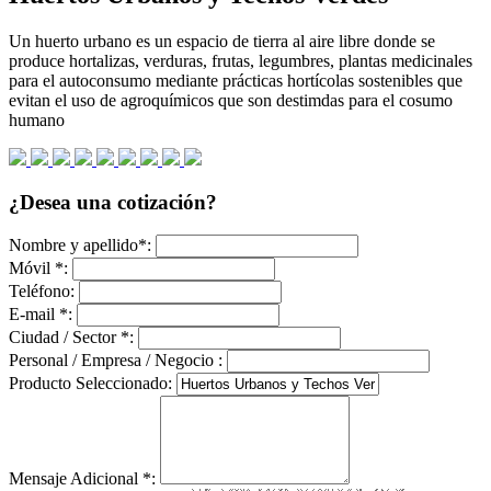
Un huerto urbano es un espacio de tierra al aire libre donde se
produce hortalizas, verduras, frutas, legumbres, plantas medicinales
para el autoconsumo mediante prácticas hortícolas sostenibles que
evitan el uso de agroquímicos que son destimdas para el cosumo
humano
¿Desea una cotización?
Nombre y apellido
*
:
Móvil
*
:
Teléfono:
E-mail
*
:
Ciudad / Sector
*
:
Personal / Empresa / Negocio :
Producto Seleccionado:
Mensaje Adicional
*
: