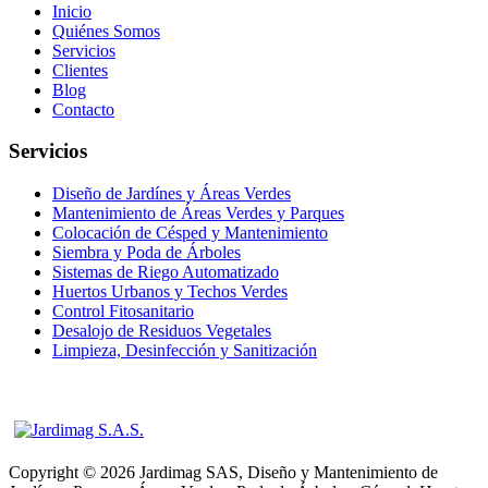
Inicio
Quiénes Somos
Servicios
Clientes
Blog
Contacto
Servicios
Diseño de Jardínes y Áreas Verdes
Mantenimiento de Áreas Verdes y Parques
Colocación de Césped y Mantenimiento
Siembra y Poda de Árboles
Sistemas de Riego Automatizado
Huertos Urbanos y Techos Verdes
Control Fitosanitario
Desalojo de Residuos Vegetales
Limpieza, Desinfección y Sanitización
Copyright © 2026 Jardimag SAS, Diseño y Mantenimiento de