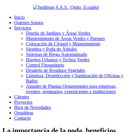
Inicio
Quienes Somos
Servicios
Diseño de Jardínes y Áreas Verdes
Mantenimiento de Áreas Verdes y Parques
Colocación de Césped y Mantenimiento
Siembra y Poda de Árboles
Sistemas de Riego Automatizado
Huertos Urbanos y Techos Verdes
Control Fitosanitario
Desalojo de Residuos Vegetales
Limpieza, Desinfección y Sanitización de Oficinas y
Baños
Alquiler de Plantas Ornamentales para empresas,
eventos, seminarios, exposiciones e instituciones
Clientes
Proyectos
Blog de Novedades
Orquídeas
Contacto
La importancia de la poda, beneficios